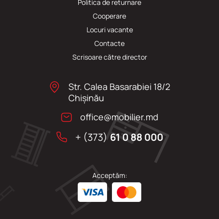
Politica de returnare
Cooperare
Locuri vacante
Сontacte
Scrisoare către director
Str. Calea Basarabiei 18/2
Chişinău
office@mobilier.md
+ (373)
61 0 88 000
Acceptăm: