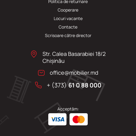
Politica de returnare
Cooperare
Locuri vacante
Сontacte
Scrisoare către director
Str. Calea Basarabiei 18/2
Chişinău
office@mobilier.md
+ (373)
61 0 88 000
Acceptăm: