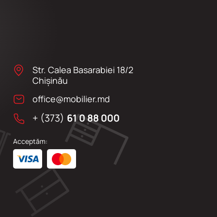
Str. Calea Basarabiei 18/2
Chişinău
office@mobilier.md
+ (373)
61 0 88 000
Acceptăm: