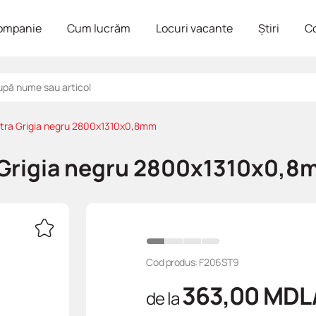
ompanie
Cum lucrăm
Locuri vacante
Știri
C
tra Grigia negru 2800x1310x0,8mm
 Grigia negru 2800x1310x0,
Cod produs: F206ST9
363,00
MDL
de la