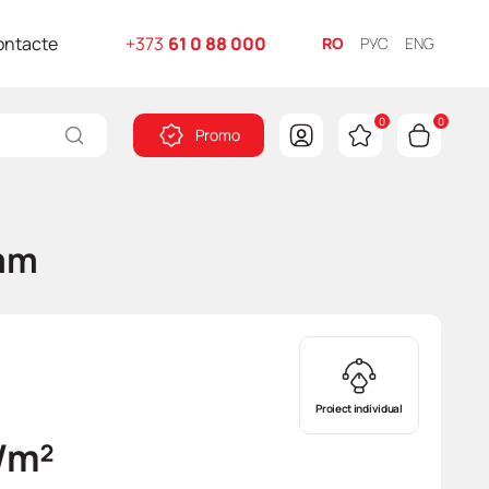
ontacte
+373
61 0 88 000
RO
РУС
ENG
0
0
Promo
8mm
Proiect individual
/m²