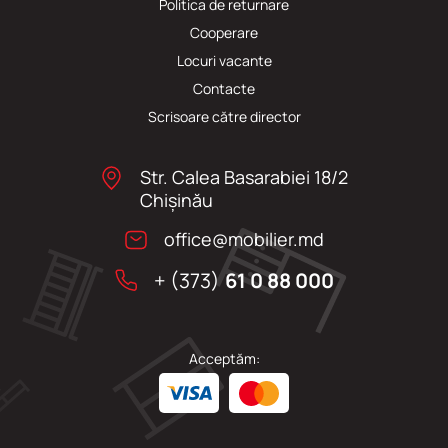
Politica de returnare
Cooperare
Locuri vacante
Сontacte
Scrisoare către director
Str. Calea Basarabiei 18/2
Chişinău
office@mobilier.md
+ (373)
61 0 88 000
Acceptăm: