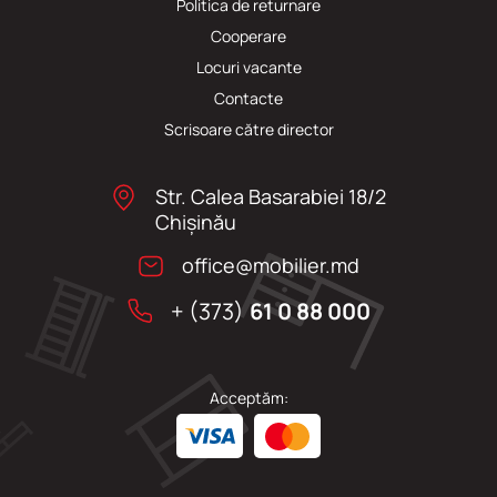
Politica de returnare
Cooperare
Locuri vacante
Сontacte
Scrisoare către director
Str. Calea Basarabiei 18/2
Chişinău
office@mobilier.md
+ (373)
61 0 88 000
Acceptăm: