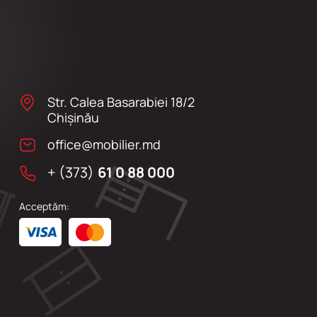
Str. Calea Basarabiei 18/2
Chişinău
office@mobilier.md
+ (373)
61 0 88 000
Acceptăm: