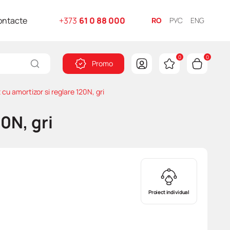
ontacte
+373
61 0 88 000
RO
РУС
ENG
0
0
Promo
u amortizor si reglare 120N, gri
0N, gri
Proiect individual