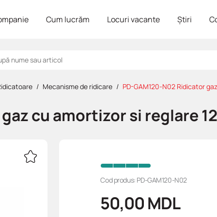
ompanie
Cum lucrăm
Locuri vacante
Știri
C
idicatoare
Mecanisme de ridicare
PD-GAM120-N02 Ridicator gaz c
az cu amortizor si reglare 12
Cod produs: PD-GAM120-N02
50,00
MDL