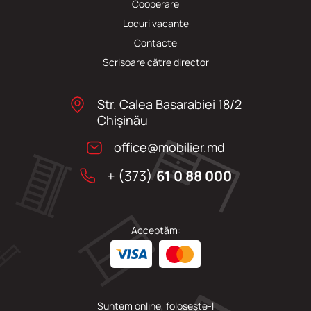
Cooperare
Locuri vacante
Сontacte
Scrisoare către director
Str. Calea Basarabiei 18/2
Chişinău
office@mobilier.md
+ (373)
61 0 88 000
Acceptăm:
Suntem online, folosește-l