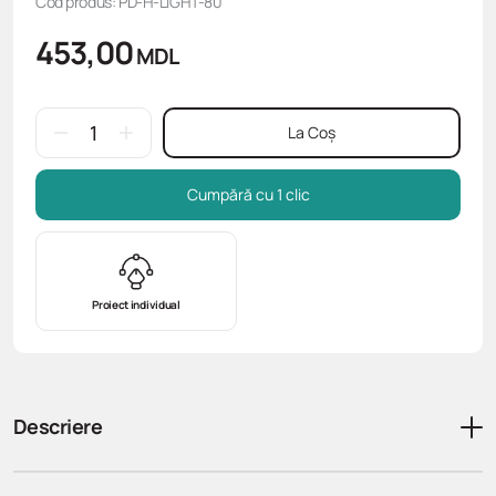
Cod produs: PD-H-LIGHT-80
453,00
MDL
La Coș
Cumpără cu 1 clic
Proiect individual
Descriere