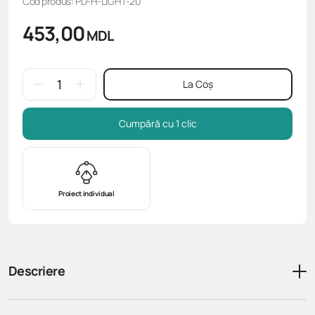
Cod produs: PD-H-LIGHT-20
453,00
MDL
La Coș
Cumpără cu 1 clic
Proiect individual
Descriere