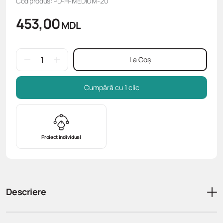
Cod produs: PD-H-MEDIUM-20
453,00
MDL
La Coș
Cumpără cu 1 clic
Proiect individual
Descriere