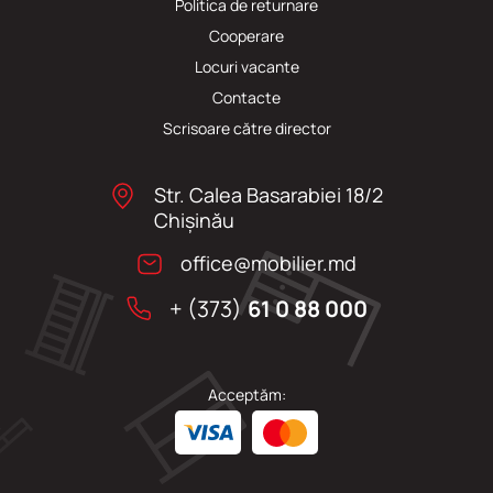
Politica de returnare
Cooperare
Locuri vacante
Сontacte
Scrisoare către director
Str. Calea Basarabiei 18/2
Chişinău
office@mobilier.md
+ (373)
61 0 88 000
Acceptăm: