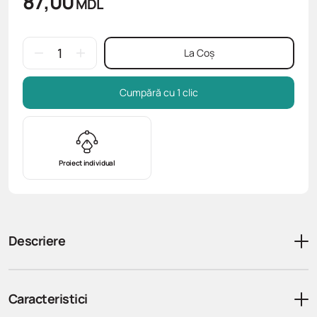
87,00
MDL
La Coș
Cumpără cu 1 clic
Proiect individual
Descriere
Caracteristici