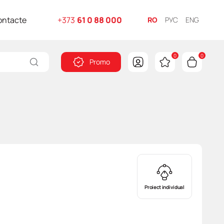
ontacte
+373
61 0 88 000
RO
РУС
ENG
0
0
Promo
Proiect individual