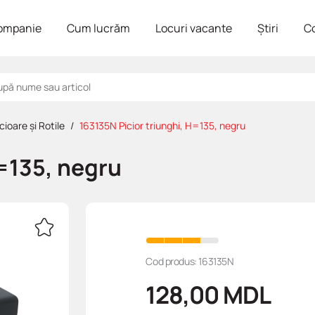
ompanie
Cum lucrăm
Locuri vacante
Știri
C
cioare și Rotile
163135N Picior triunghi, H=135, negru
H=135, negru
Cod produs: 163135N
128,00
MDL