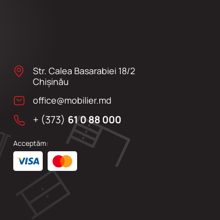
Str. Calea Basarabiei 18/2
Chişinău
office@mobilier.md
+ (373)
61 0 88 000
Acceptăm: