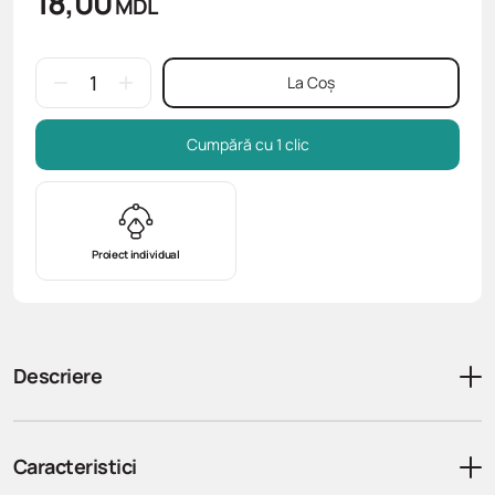
18,00
MDL
La Coș
Cumpără cu 1 clic
Proiect individual
Descriere
Caracteristici