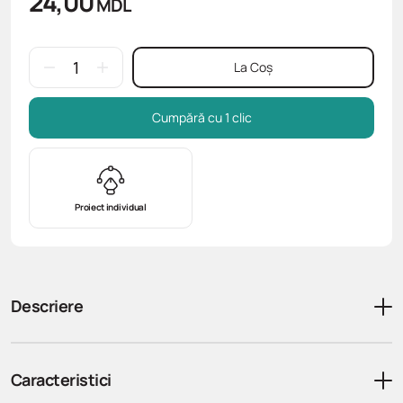
24,00
MDL
La Coș
Cumpără cu 1 clic
Proiect individual
Descriere
Caracteristici