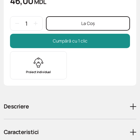
46,00
MDL
La Coș
Cumpără cu 1 clic
Proiect individual
Descriere
Caracteristici