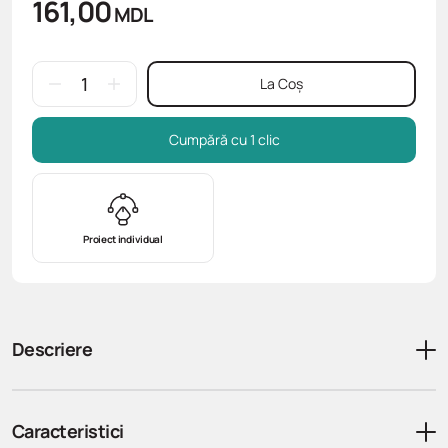
161,00
MDL
La Coș
Cumpără cu 1 clic
Proiect individual
Descriere
Caracteristici