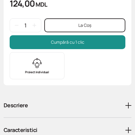
124,00
MDL
La Coș
Cumpără cu 1 clic
Proiect individual
Descriere
Caracteristici