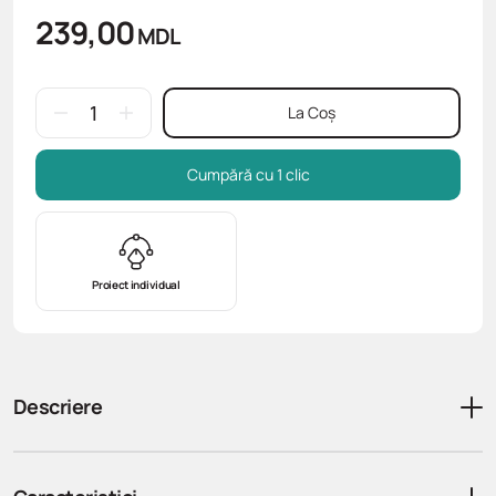
239,00
MDL
La Coș
Cumpără cu 1 clic
Proiect individual
Descriere