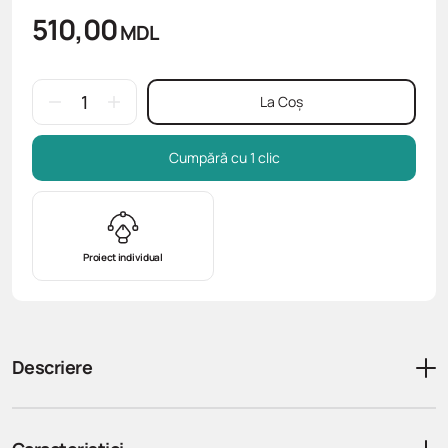
510,00
MDL
La Coș
Cumpără cu 1 clic
Proiect individual
Descriere