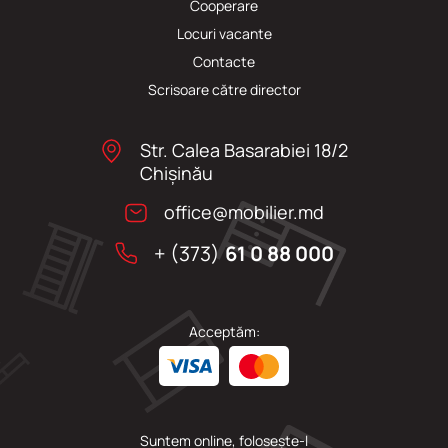
Cooperare
Locuri vacante
Сontacte
Scrisoare către director
Str. Calea Basarabiei 18/2
Chişinău
office@mobilier.md
+ (373)
61 0 88 000
Acceptăm:
Suntem online, folosește-l