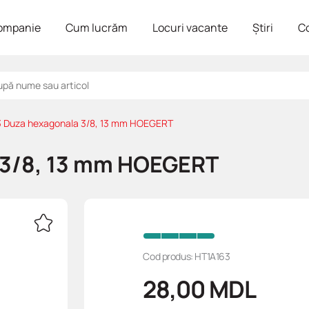
ompanie
Cum lucrăm
Locuri vacante
Știri
C
 Duza hexagonala 3/8, 13 mm HOEGERT
 3/8, 13 mm HOEGERT
Cod produs: HT1A163
28,00
MDL