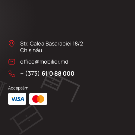
Str. Calea Basarabiei 18/2
Chişinău
office@mobilier.md
+ (373)
61 0 88 000
Acceptăm: