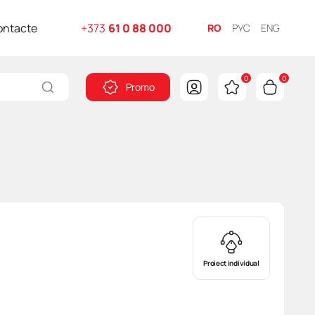
ontacte
+373
61 0 88 000
RO
РУС
ENG
0
0
Promo
Proiect individual