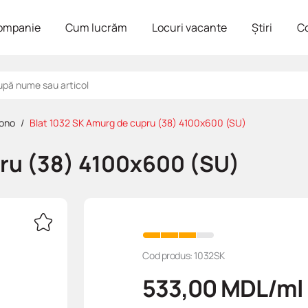
ompanie
Cum lucrăm
Locuri vacante
Știri
C
ono
Blat 1032 SK Amurg de cupru (38) 4100x600 (SU)
pru (38) 4100x600 (SU)
Cod produs: 1032SK
533,00
MDL
/ml