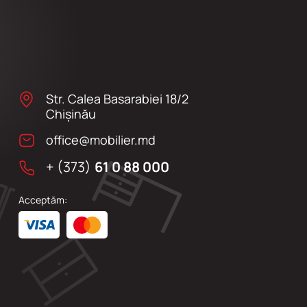
Str. Calea Basarabiei 18/2
Chişinău
office@mobilier.md
+ (373)
61 0 88 000
Acceptăm: