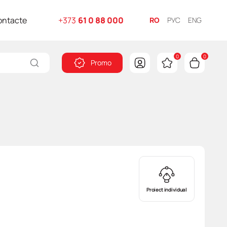
ontacte
+373
61 0 88 000
RO
РУС
ENG
0
0
Promo
Proiect individual