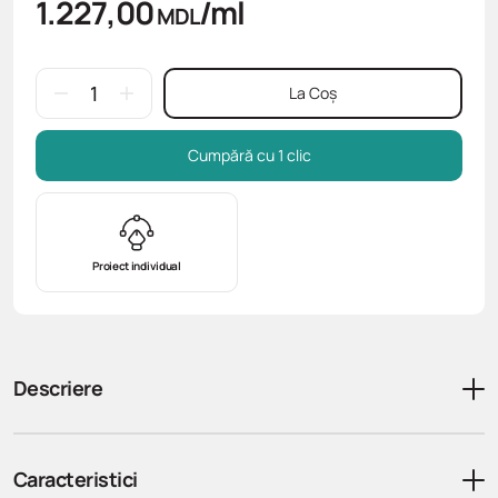
1.227,00
/ml
MDL
La Coș
Cumpără cu 1 clic
Proiect individual
Descriere
Caracteristici