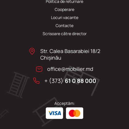
Politica de returnare
Cooperare
Locuri vacante
Сontacte
Scrisoare către director
Str. Calea Basarabiei 18/2
Chişinău
office@mobilier.md
+ (373)
61 0 88 000
Acceptăm: