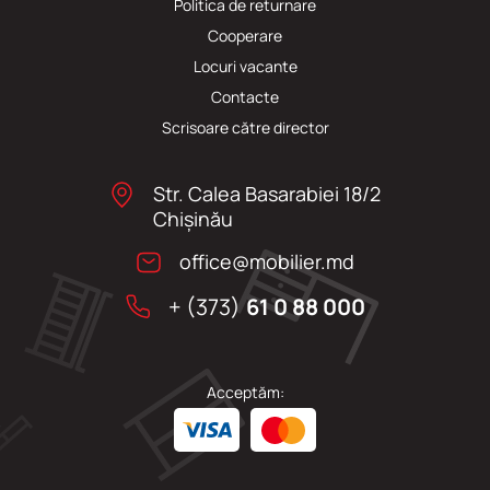
Politica de returnare
Cooperare
Locuri vacante
Сontacte
Scrisoare către director
Str. Calea Basarabiei 18/2
Chişinău
office@mobilier.md
+ (373)
61 0 88 000
Acceptăm: