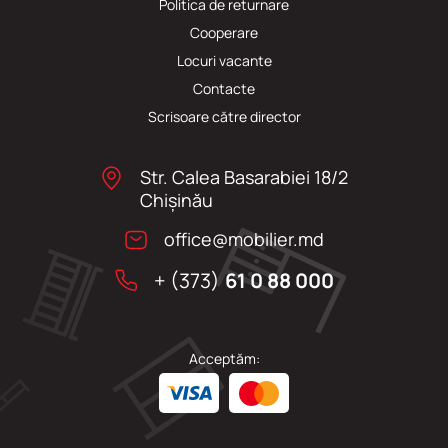
Politica de returnare
Cooperare
Locuri vacante
Сontacte
Scrisoare către director
Str. Calea Basarabiei 18/2
Chişinău
office@mobilier.md
+ (373)
61 0 88 000
Acceptăm: