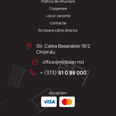
Politica de returnare
Cooperare
Locuri vacante
Сontacte
Scrisoare către director
Str. Calea Basarabiei 18/2
Chişinău
office@mobilier.md
+ (373)
61 0 88 000
Acceptăm: