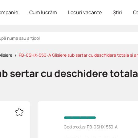
ompanie
Cum lucrăm
Locuri vacante
Știri
C
lisiere
PB-0SHX-550-A Glisiere sub sertar cu deschidere totala si 
 sertar cu deschidere totala 
Cod produs: PB-0SHX-550-A