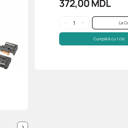
372,00
MDL
La C
Cumpără cu 1 clic