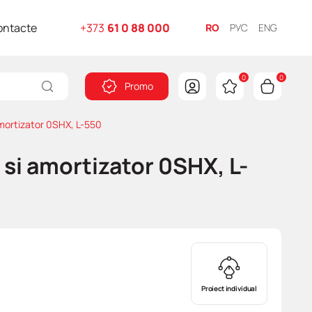
ontacte
+373
61 0 88 000
RO
РУС
ENG
0
0
Promo
amortizator 0SHX, L-550
si amortizator 0SHX, L-
Proiect individual