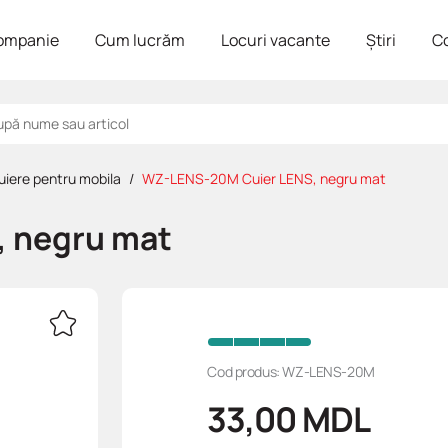
ompanie
Cum lucrăm
Locuri vacante
Știri
C
uiere pentru mobila
WZ-LENS-20M Cuier LENS, negru mat
 negru mat
Cod produs: WZ-LENS-20M
33,00
MDL