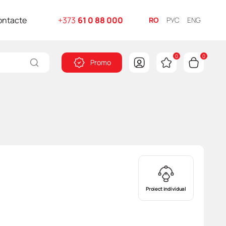
ontacte
+373
61 0 88 000
RO
РУС
ENG
0
0
Promo
Proiect individual