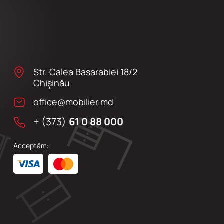
Str. Calea Basarabiei 18/2
Chişinău
office@mobilier.md
+ (373)
61 0 88 000
Acceptăm: