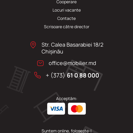
Cooperare
Locuri vacante
Сontacte
Scrisoare către director
Str. Calea Basarabiei 18/2
Chişinău
office@mobilier.md
+ (373)
61 0 88 000
Acceptăm:
Suntem online, folosește-l