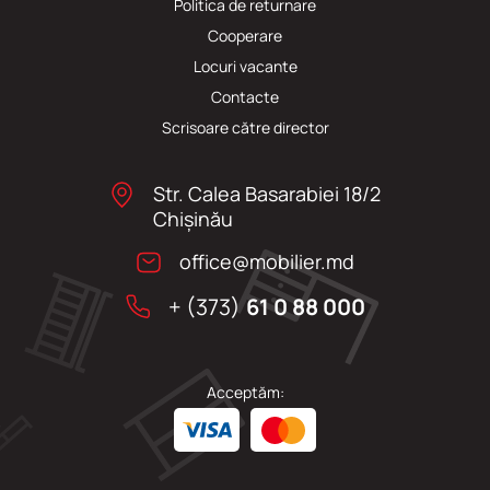
Politica de returnare
Cooperare
Locuri vacante
Сontacte
Scrisoare către director
Str. Calea Basarabiei 18/2
Chişinău
office@mobilier.md
+ (373)
61 0 88 000
Acceptăm: