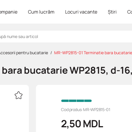
ompanie
Cum lucrăm
Locuri vacante
Știri
C
ccesorii pentru bucatarie
MR-WP2815-01 Terminatie bara bucatarie
bara bucatarie WP2815, d-16
Cod produs: MR-WP2815-01
2,50
MDL