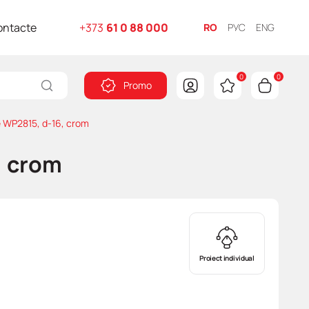
ontacte
+373
61 0 88 000
RO
РУС
ENG
0
0
Promo
 WP2815, d-16, crom
, crom
Proiect individual