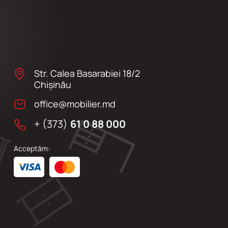
Str. Calea Basarabiei 18/2
Chişinău
office@mobilier.md
+ (373)
61 0 88 000
Acceptăm: