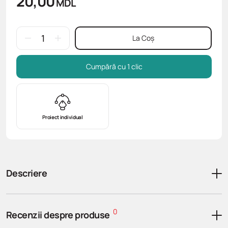
20,00
MDL
La Coș
Cumpără cu 1 clic
Proiect individual
Descriere
0
Recenzii despre produse