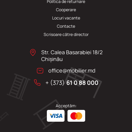
Politica de returnare
Cooperare
Locuri vacante
Сontacte
Scrisoare către director
Str. Calea Basarabiei 18/2
Chişinău
office@mobilier.md
+ (373)
61 0 88 000
Acceptăm: