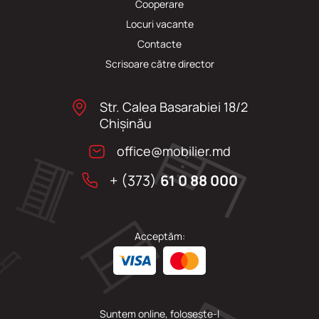
Cooperare
Locuri vacante
Сontacte
Scrisoare către director
Str. Calea Basarabiei 18/2
Chişinău
office@mobilier.md
+ (373)
61 0 88 000
Acceptăm:
Suntem online, folosește-l