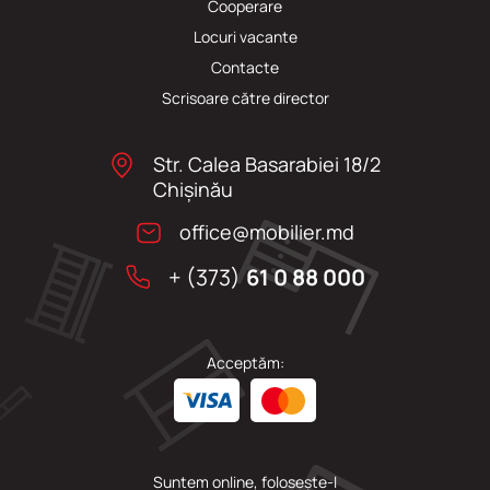
Cooperare
Locuri vacante
Сontacte
Scrisoare către director
Str. Calea Basarabiei 18/2
Chişinău
office@mobilier.md
+ (373)
61 0 88 000
Acceptăm:
Suntem online, folosește-l