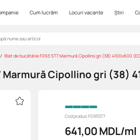
ompanie
Cum lucrăm
Locuri vacante
Știri
C
Blat de bucătărie F093 ST7 Marmură Cipollino gri (38) 4100x600 (E
7 Marmură Cipollino gri (38)
Cod produs: F093ST7
641,00
MDL
/ml