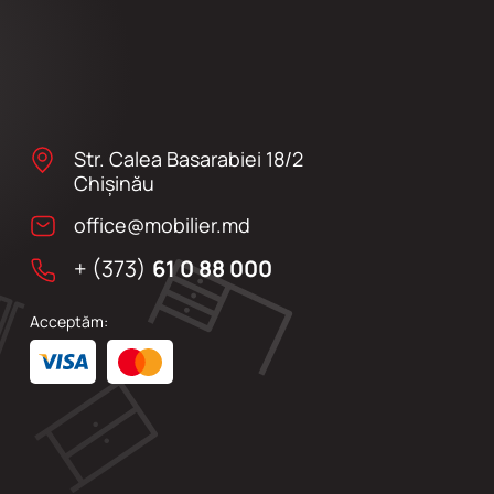
Str. Calea Basarabiei 18/2
Chişinău
office@mobilier.md
+ (373)
61 0 88 000
Acceptăm: