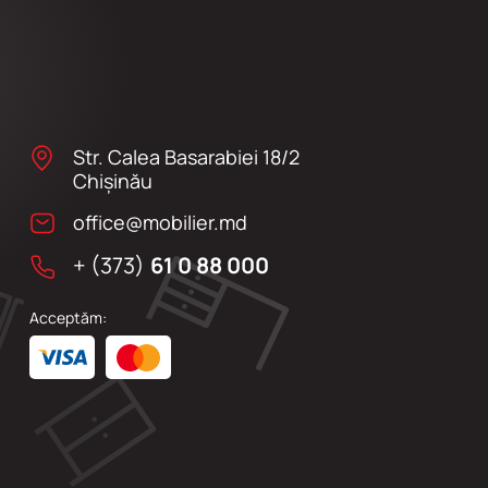
Str. Calea Basarabiei 18/2
Chişinău
office@mobilier.md
+ (373)
61 0 88 000
Acceptăm: