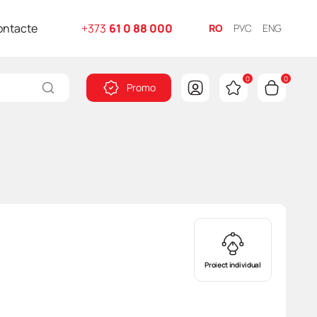
ontacte
+373
61 0 88 000
RO
РУС
ENG
0
0
Promo
Proiect individual