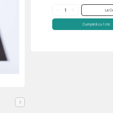
La C
Cumpără cu 1 clic