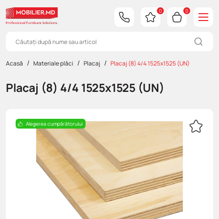
0
0
Acasă
Materiale plăci
Placaj
Placaj (8) 4/4 1525x1525 (UN)
Pal melaminat
EGGER
AGT
EGGER
Feelwood cu cant drept
EGGER
Furnitura Decorativa
Minere pentru mobila
Accesorii birou
Banda Led
Bucătării
Îmbrăcăminte de lucru
Capete
Clei
Debitare PAL/MDF/COFRAJ
Materiale de marketing
Placaj (8) 4/4 1525x1525 (UN)
SWISS Krono
Fatade din MDF
EGGER
Schilsner
Panou decorative
Kronospan
Cuiere pentru mobila
Sisteme de culisare
Accesorii pentru bucatarie
Întrerupătoare
Canapele
Unelte de mână
Chei
Soluție de curățare a cleiului
Servicii de proiectare si prelucrare CNC
Kronospan
Placi cu Furnir
Postforming
SwissKrono
Suporturi polite, accesorii pentru sticla
Furnitura Functionala
Sisteme pt garderoba / dulap
Profil Led
Colţare
Clești Hoegert
Aplicare cant cu adeziv
Alegerea cumpărătorului
Placi din MDF
Premium mat
Picioare și Rotile
Amortizatoare
Iluminare mobilier
Accesorii pentru Led
Paturi
Clichete și accesorii Hoegert
Placaj
Compact
Ridicatoare
Prelungitoare
Plinte si accesorii pentru bucatarie
Saltele
Cutii și genți Hoegert
HDF/DVP
Balamale
Lămpi LED
Furnitura Rejs
Dulapuri
Instrument de măsurare Hoegert