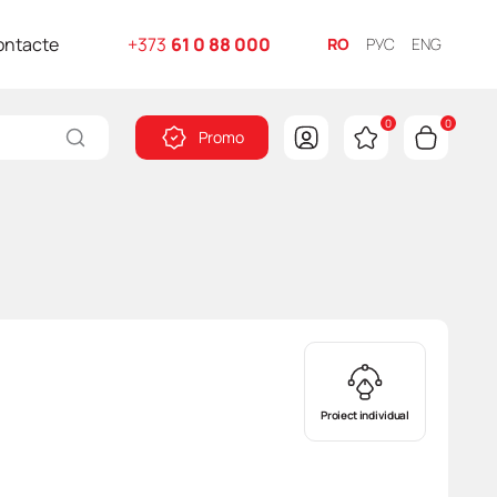
ontacte
+373
61 0 88 000
RO
РУС
ENG
0
0
Promo
Proiect individual