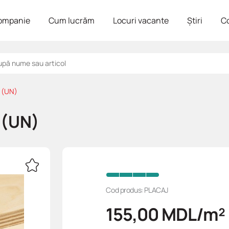
ompanie
Cum lucrăm
Locuri vacante
Știri
C
5 (UN)
 (UN)
Cod produs: PLACAJ
155,00
MDL
/m²