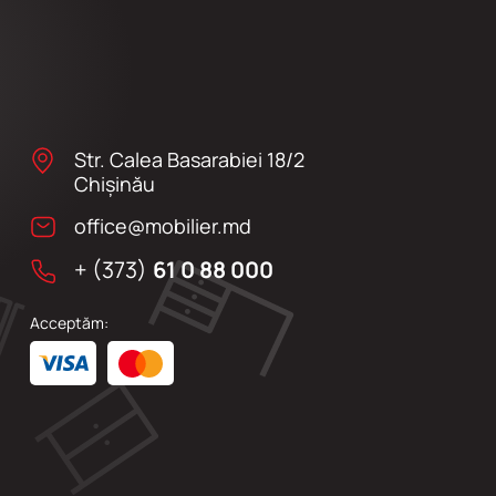
Str. Calea Basarabiei 18/2
Chişinău
office@mobilier.md
+ (373)
61 0 88 000
Acceptăm: