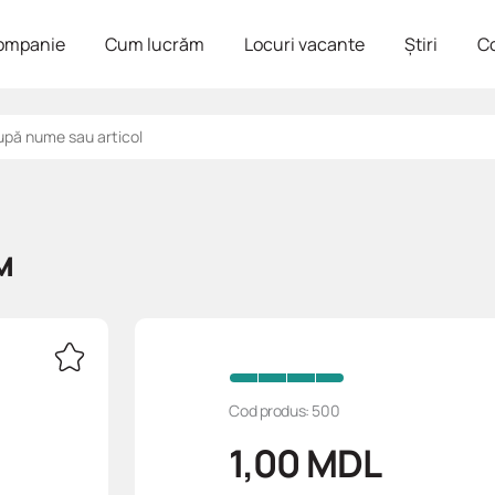
ompanie
Cum lucrăm
Locuri vacante
Știri
C
м
Cod produs: 500
1,00
MDL