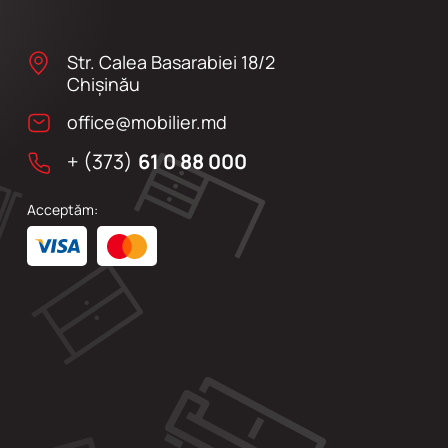
Str. Calea Basarabiei 18/2
Chişinău
office@mobilier.md
+ (373)
61 0 88 000
Acceptăm: