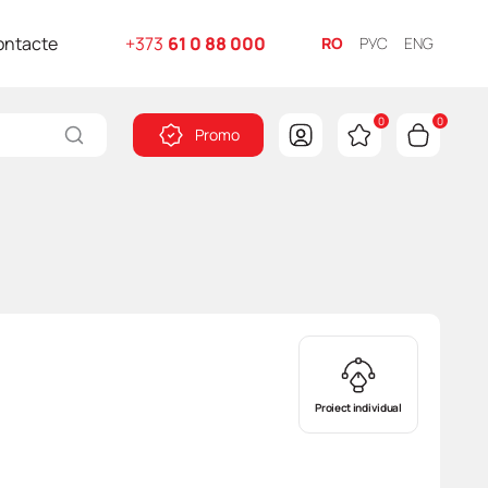
ontacte
+373
61 0 88 000
RO
РУС
ENG
0
0
Promo
Proiect individual