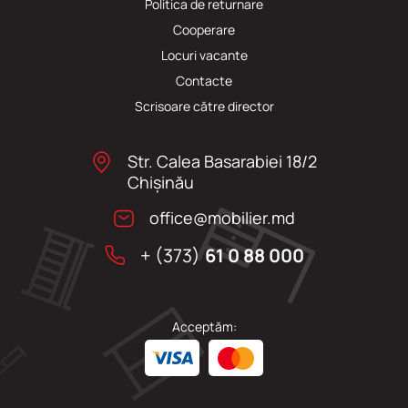
Politica de returnare
Cooperare
Locuri vacante
Сontacte
Scrisoare către director
Str. Calea Basarabiei 18/2
Chişinău
office@mobilier.md
+ (373)
61 0 88 000
Acceptăm: