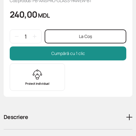
Cod produs: PB-AXISPRO-GLASS-PAWEW-B1
240,00
MDL
La Coș
Cumpără cu 1 clic
Proiect individual
Descriere