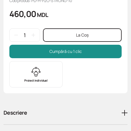
Cod produs: PD-H-P2O-STRONG-10
460,00
MDL
La Coș
Cumpără cu 1 clic
Proiect individual
Descriere