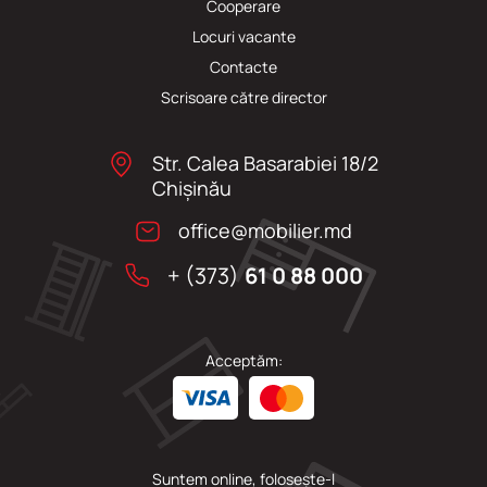
Cooperare
Locuri vacante
Сontacte
Scrisoare către director
Str. Calea Basarabiei 18/2
Chişinău
office@mobilier.md
+ (373)
61 0 88 000
Acceptăm:
Suntem online, folosește-l