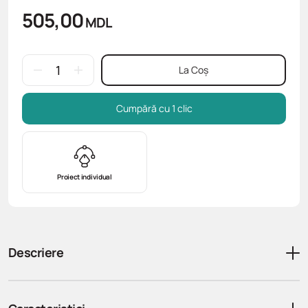
505,00
MDL
La Coș
Cumpără cu 1 clic
Proiect individual
Descriere