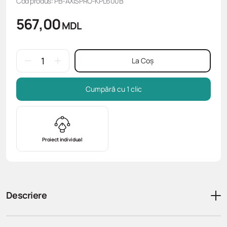
Cod produs: PB-AXISPRO-KPL600B
567,00
MDL
La Coș
Cumpără cu 1 clic
Proiect individual
Descriere