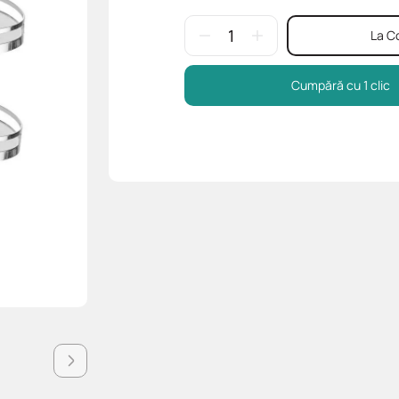
La C
Cumpără cu 1 clic