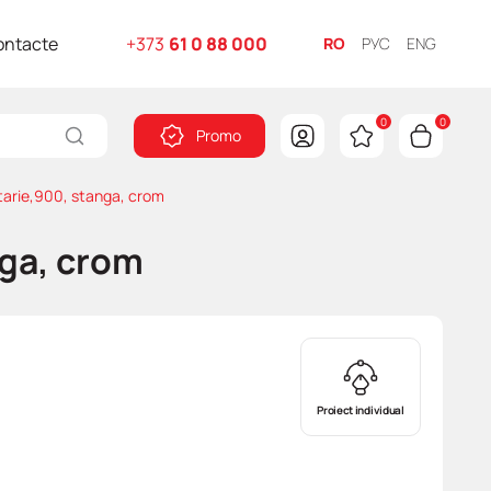
ontacte
+373
61 0 88 000
RO
РУС
ENG
0
0
Promo
arie,900, stanga, crom
ga, crom
Proiect individual