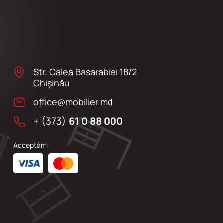
Str. Calea Basarabiei 18/2
Chişinău
office@mobilier.md
+ (373)
61 0 88 000
Acceptăm: