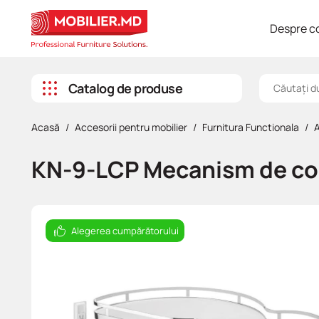
Despre c
Catalog de produse
Pal melaminat
EGGER
AGT
EGGER
Feelwood cu cant drept
EGGER
Furnitura Decorativa
Minere pentru mobila
Accesorii birou
Banda Led
Bucătării
Îmbrăcăminte de lucru
Capete
Clei
Debitare PAL/MDF/COFRAJ
Materiale de marketing
Acasă
Accesorii pentru mobilier
Furnitura Functionala
A
SWISS Krono
Fatade din MDF
EGGER
Schilsner
Panou decorative
Kronospan
Cuiere pentru mobila
Sisteme de culisare
Accesorii pentru bucatarie
Întrerupătoare
Canapele
Unelte de mână
Chei
Soluție de curățare a cleiului
Servicii de proiectare si prelucrare CNC
KN-9-LCP Mecanism de col
Kronospan
Placi cu Furnir
Postforming
SwissKrono
Suporturi polite, accesorii pentru sticla
Furnitura Functionala
Sisteme pt garderoba / dulap
Profil Led
Colţare
Clești Hoegert
Aplicare cant cu adeziv
Placi din MDF
Premium mat
Picioare și Rotile
Amortizatoare
Iluminare mobilier
Accesorii pentru Led
Paturi
Clichete și accesorii Hoegert
Alegerea cumpărătorului
Placaj
Compact
Ridicatoare
Prelungitoare
Plinte si accesorii pentru bucatarie
Saltele
Cutii și genți Hoegert
HDF/DVP
Balamale
Lămpi LED
Furnitura Rejs
Dulapuri
Instrument de măsurare Hoegert