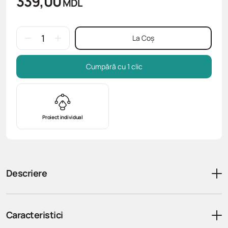
339,00
MDL
La Coș
Cumpără cu 1 clic
Proiect individual
Descriere
Caracteristici